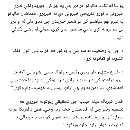
یو شا ته تګ د طالبانو امر دی چې په بهر کې جوړیدونکې خبري
خپرونې یا نورې تفریحي خپرونې دې نه خپریږي. همداشان طالبانو
په تیرو نهو میاشتو کې یو شمیر خبریالان چې ددې ډلې له اوامرو
یې سرغړونه کړې یا یې سانسور ندی کړی، نیولي او وهلي ټکولي
دي.
دا چې ایا وضعیت به ښه شي یا به نور هم خراب شي، ټول خلک
اټکلونه او ګمانونه لري.
د طلوع مشهور تلویزیون رئیس خپلواک ساپی، هم وایي ”په څو
تیرو میاشتو کې د رسنیو د ازادۍ د راتلونکې په اړه زما خوشبیني
کمه شوې… ډاډمن نه یم چې ازادې رسنۍ به څومره دوام وکړي.“
افغان خبریاله مینه حبیب، چې تحقیقي رپوټونه جوړوي هم
تصمیم ونیو چې له افغانستان څخه ونه وځي. هغې د امریکا غږ ته
وویل: “ډیرو ښځینه خبریالانو ته د هغوی کورنیو د خبریالۍ د
فعالیت د دوام لپاره اجازه ورنکړه.”