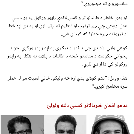
سانسورولو ته مجبوروي.“
نو پدې خاطر د طالبانو تر واکمنۍ لاندې راپور ورکول په یو داسې
عمل اوښتي چې ډیر ترتیب او تنظیم ته اړتیا لري او په دې اړه خطا
او تیروتنه ډیره خطرناکه کیدای شي.
کوهي وایي ازاد دی چې د فقر او بیکارۍ په اړه راپور ورکړي، خو د
پخواني حکومت د مقاماتو څخه د طالبانو د پلټنو په هکله په راپور
ورکولو کې دا ازادي نلري.
هغه وویل: ”نشو کولای پدې اړه څه ولیکو، ځاني امنیت مو له خطر
سره مخامخ کیږي.“
ددغو افغان خبریالانو کسیې دلته ولولئ