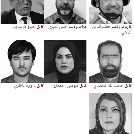
قطب‌الدین
خلیل امیري
خپلواک ساپی
فاریاب ولایت
هرات ولایت
کابل
کوهي
حجت‌الله مجددي
هوسۍ احمدزۍ
داوود ناظري
کابل
کابل
کابل