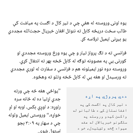
یوه اونۍ وروسته له هغې چې د تیر کال د اګست په میاشت کې
طالب سخت دریځه کابل ته ننوتل افغان خبریال حجت‌الله مجددي
یو بیړنی ایمیل ترلاسه کړ.
فرانسې ته د تګ پرواز تیار و چې یوه ورځ وروسته مجددي او
کورنۍ یې په مصوونه توګه له کابل څخه بهر ته انتقال کړي.
وروسته دوه نور ایمیلونه هم د فرانسې د سفارت له لورې مجددي
ته ورسیدل او هغه يې له کابل څخه وتلو ته وهڅوه.
”یواځې هغه څه چې ورته
ددې پروژې په اړه
جدي اړتیا ده له ځانه سره
د تیر کال په اګست کې په
راوړه: د اوږې بکس، اوبه او لږ
افغانستان کې د طالبانو له
خواړه،“ وروستی ایمیل ولوله
واکمن کیدو وروسته په
چې د سهار په ۳:۰۹ بجو
سلګونو خبریالان له هغه
هیواد څخه وتښتیدل، خو د
استول شوی.