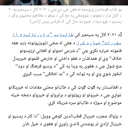
یو طالب قوماندان وروسته له هغې چې دې ډلې د ۲۰۲۱ کال د سپتمبر په ۳۰
د کابل ښار د نجونو د ښوونځي په مخ کې د ښځو د مظاهرو مخنیوی وکړ، د
رسنیو د غړو سره د خبرو په حال کې. (د فرانس پرس اژانس)
[د ۲۰۲۱ کال په سپتمبر کې
طالبانو ”د ژورنالیزم ۱۱
د هغې له مخې تلویزیونونه باید هغه
مقررات“ خپاره کړل
فلمونه خپاره نکړي چې ”د شرعي اصولو او افغاني ارزښتونو
خلاف“ وي او همداشان د هغو داخلي او خارجي فلمونو خپریدل
منع شول چې د هغوی په وینا په کې ”د پردیو فرهنګ او دود“
انځور شوي وي او په ټولنه کې د ”بد اخلاقۍ“ سبب کیږي.
د افغانستان په ګوټ ګوټ کې د طالبانو محلي مقامات له خبریالانو
غواړي چې د خبرونو او رپوټونو د برابرولو او خپرولو دمخه خپله
موضوع او سوژه د طالبانو سره شریکه کړي.
د پژواک مجرب خبریال قطب‌الدین کوهي وویل: ”دا کار د رسنیو او
خبریال ازادي تر پوښتنې لاندې راوړي او هغوی د خپل ځان