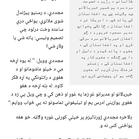
طالبانو د رژیم د خصومت
سره سره یو شمیر خبریالانو
مجددي، د رسنیو پیژندل
ښه وګڼله چې په افغانستان
شوی ملاتړي، یواځې درې
کې پاته شي. د امریکا غږ د
افغانستان د څانګې پخواني
ساعته وخت درلود چې
مدیر مسعود فریور، د څو
تصمیم ونیسي: پاته شي یا
افغان خبریالانو سره مرکې
کړي او په افغانستان کې د
ولاړ شي؟
هغوی د پاته کیدو د دلیل او
دا چې څنګه د هغوی کار په
مجددي وویل: ” له یوه اړخه
افغانستان کې د زغملو
مې د خپلو ماشومانو او د
فرهنګ بدل کړی، له هغوی
څخه یو لړ پوښتنې کړي دي.
هغوی د راتلونکې په اړه فکر
کاوه. له بله اړخه د هغو
خبریالانو او مدیرانو غږ زما په غوږ او ذهن کې و چې ویل یې زه د
هغوی یوازینی ادرس یم او تیلیفوني تماسونو ته یې ځواب ووایم.“
بالاخره مجددي ژورنالیزم پر خپلې کورنۍ غوره وګاڼه. خو هغه
یواځنی کس نه و.