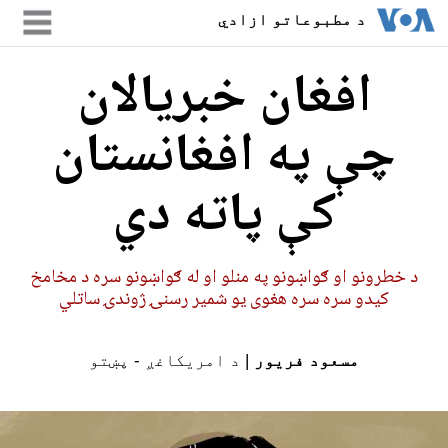
د مطبوعاتو ازادي
د طالبانو تر واکمنۍ
افغان خبریالان
لاندې رسنۍ
چې په افغانستان
کې پاته دي
د خطرونو او ګواښونو په منلو او له ګواښونو سره د مخامخ
کیدو سره سره هغوی یو شمیر رسنۍ ژوندۍ ساتلي
مسعود فریور
| د امریکاغږ - پښتو