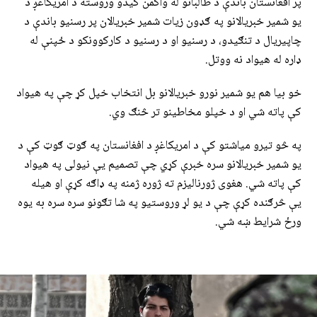
پر افغانستان باندې د طالبانو له واکمن کیدو وروسته د امریکاغږ د
یو شمیر خبریالانو په ګډون زیات شمیر خبریالان پر رسنیو باندې د
چاپیریال د تنګیدو، د رسنیو او د رسنیو د کارکوونکو د ځپنې له
ډاره له هیواد نه ووتل.
خو بیا هم یو شمیر نورو خبریالانو بل انتخاب خپل کړ چې په هیواد
کې پاته شي او د خپلو مخاطینو تر څنګ وي.
په څو تیرو میاشتو کې د امریکاغږ د افغانستان په ګوټ ګوټ کې د
یو شمیر خبریالانو سره خبرې کړي چې تصمیم یې نیولی په هیواد
کې پاته شي. هغوی ژورنالیزم ته ژوره ژمنه په ډاګه کړې او هیله
یې څرګنده کړې چې د یو لړ وروستیو په شا تګونو سره سره به یوه
ورځ شرایط ښه شي.