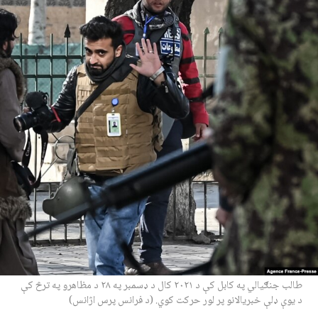
طالب جنګیالي په کابل کې د ۲۰۲۱ کال د ډسمبر په ۲۸ د مظاهرو په ترڅ کې
د یوې ډلې خبریالانو پر لور حرکت کوي. (د فرانس پرس اژانس)