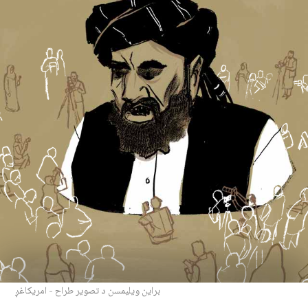
براین ویلیمسن د تصویر طراح - امریکاغږ