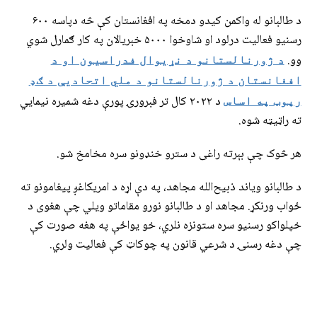
د طالبانو له واکمن کیدو دمخه په افغانستان کې څه دپاسه ۶۰۰
رسنیو فعالیت درلود او شاوخوا ۵۰۰۰ خبریالان په کار ګمارل شوي
وو.
د ژورنالستانو د نړیوال فدراسیون او د
افغانستان د ژورنالستانو د ملي اتحادیې د ګډ
د ۲۰۲۲ کال تر فبرورۍ پورې دغه شمیره نیمایي
رپوټ په اساس
ته راټیټه شوه.
هر څوک چې بېرته راغی د سترو خنډونو سره مخامخ شو.
د طالبانو ویاند ذبیح‌الله مجاهد، په دې اړه د امریکاغږ پیغامونو ته
ځواب ورنکړ. مجاهد او د طالبانو نورو مقاماتو ویلي چې هغوی د
خپلواکو رسنیو سره ستونزه نلري، خو یواځې په هغه صورت کې
چې دغه رسنۍ د شرعي قانون په چوکاټ کې فعالیت ولري.