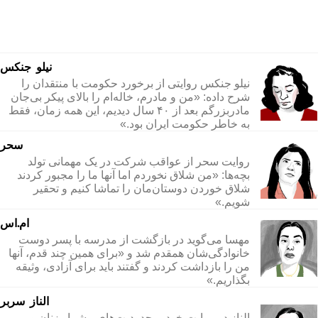
نیلو جنکس
نیلو جنکس روایتی از برخورد حکومت با منتقدان را
شرح داده: «من و مادرم، خاله‌ام را بالای پیکر بی‌جان
مادربزرگم بعد از ۴۰ سال دیدیم، این همه زمان، فقط
به خاطر حکومت ایران بود.»
سحر
روایت سحر از عواقب شرکت در یک مهمانی تولد
بچه‌ها:‌ «من شلاق نخوردم اما آنها ما را مجبور کردند
شلاق خوردن دوستان‌مان را تماشا کنیم و تحقیر
شویم.»
ام.اس
مهسا می‌گوید در بازگشت از مدرسه با پسر دوست
خانوادگی‌شان همقدم شد و «برای همین چند قدم،‌ آنها
من را بازداشت کردند و گفتند باید برای آزادی، وثیقه
بگذاریم.»
الناز سربر
الناز در روایت خود، محدودیت‌های بیشمار زنان و