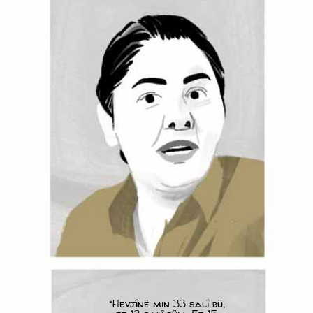
“Hevjînê min 33 salî bû,