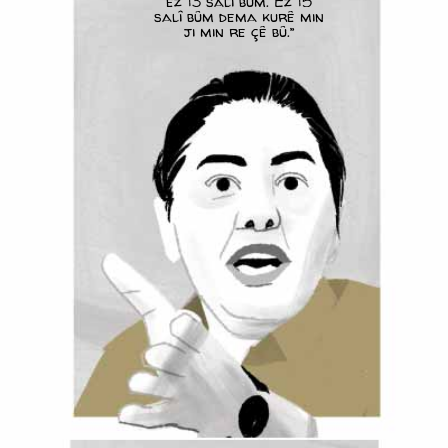
ez 13 salî bûm. Ez 15
salî bûm dema kurê min
ji min re çê bû.”