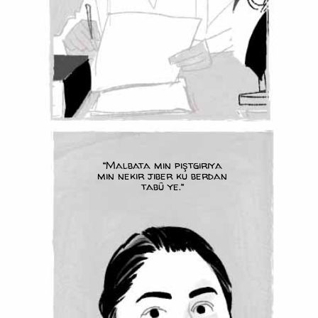
“Malbata min piştgiriya
min nekir jiber ku berdan
tabû ye.”