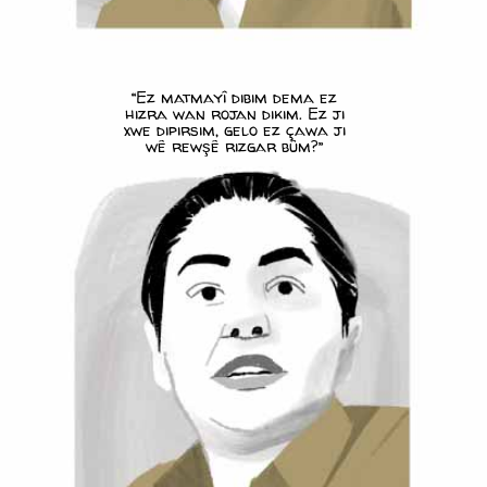
“Ez matmayî dibim dema ez
hizra wan rojan dikim. Ez ji
xwe dipirsim, gelo ez çawa ji
wê rewşê rizgar bûm?”