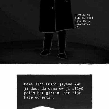
Diviya bû
jin ji serî
heta binî
nixumandî
ba.
Dema Jîna Emînî jiyana xwe
ji dest da dema ew ji alîyê
polîs hat girtin, her tişt
hate guhertin.