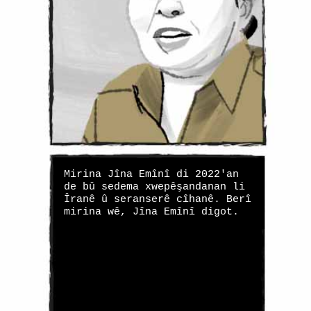
Mirina Jîna Emînî di 2022'an
de bû sedema xwepêşandanan li
Îranê û seranserê cîhanê. Berî
mirina wê, Jîna Emînî digot.