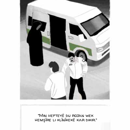
“Min hefteyê du rojan wek
hemşîre li klînîkekê kar dikir.”