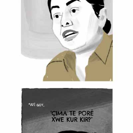
“Wî got,
‘ÇIMA TE PORÊ
XWE KUR KIR?’