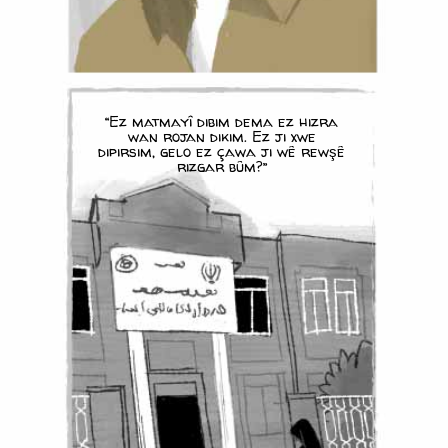
“Ez matmayî dibim dema ez hizra
wan rojan dikim. Ez ji xwe
dipirsim, gelo ez çawa ji wê rewşê
rizgar bûm?”