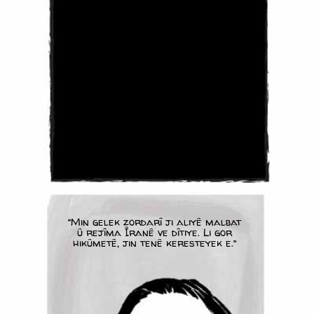
“Min gelek zordarî ji aliyê malbat
û rejîma Îranê ve dîtiye. Li gor
hikûmetê, jin tenê keresteyek e.”