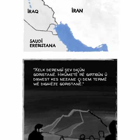
ÎRAN
ÎRAQ
SAUDÎ
EREBISTANA
“Xelk derengî şev diçûn
goristanê. Hikûmetê rê girtibûn û
dixwest kes nezane çi dem termê
wê digihêje goristanê.”