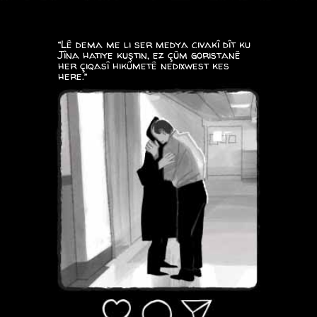
“Lê dema me li ser medya civakî dît ku
Jîna hatiye kuştin, ez çûm goristanê
her çiqasî hikûmetê nedixwest kes
here.”