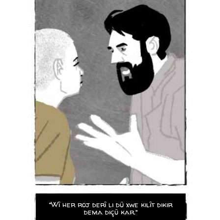
“Wî her roj derî li dû xwe kilît dikir
dema diçû kar.”