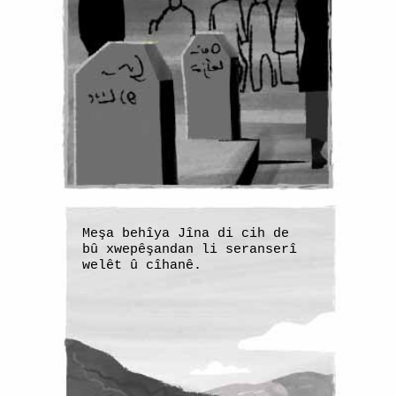
Meşa behîya Jîna di cih de
bû xwepêşandan li seranserî
welêt û cîhanê.