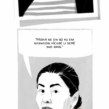
“Mijar ne ew bû ku em
naxwazin hîcabê li serê
xwe bikin.”