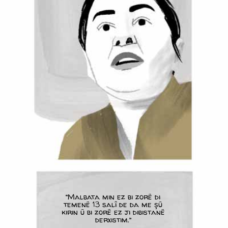
“Malbata min ez bi zorê di
temenê 13 salî de da me şû
kirin û bi zorê ez ji dibistanê
derxistim.”