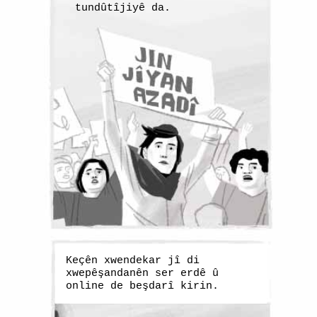
tundûtîjiyê da.
Keçên xwendekar jî di
xwepêşandanên ser erdê û
online de beşdarî kirin.