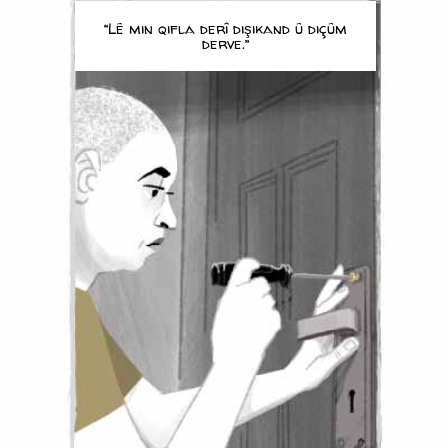
“Lê min qifla derî dişikand û diçûm
derve.”