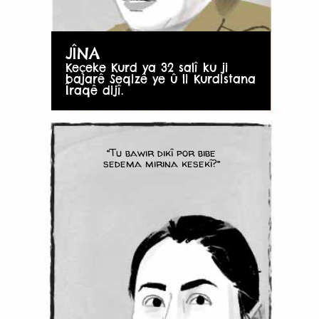
JÎNA
Keçeke Kurd ya 32 salî ku ji
bajarê Seqizê ye û li Kurdistana
Îraqê dijî.
“Tu bawir dikî por bibe
sedema mirina kesekî?”