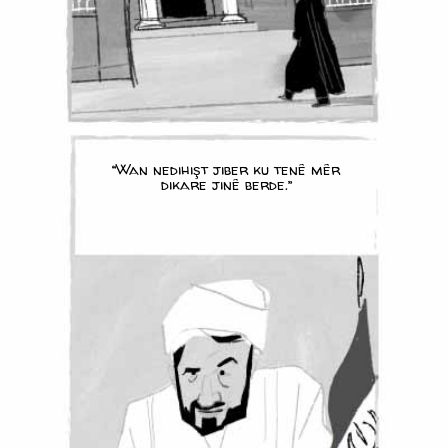
“Wan nedihişt jiber ku tenê mêr
dikare jinê berde.”