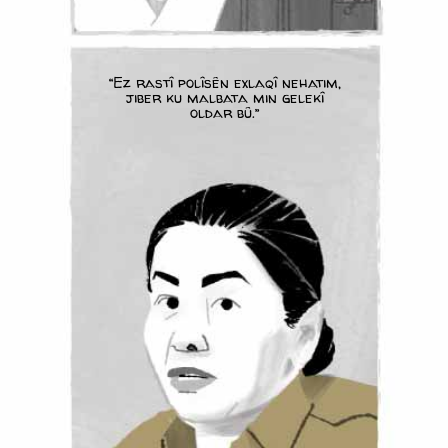
“Ez rastî polîsên exlaqî nehatim,
jiber ku malbata min gelekî
oldar bû.”