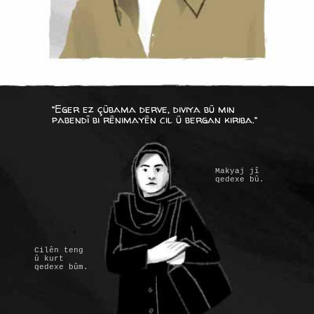
“Eger ez çûbama derve, diviya bû min
pabendî bi rênimayên cil û bergan kiriba.”
Makyaj jî
qedexe bû.
Cilên teng
û kurt
qedexe bûm.