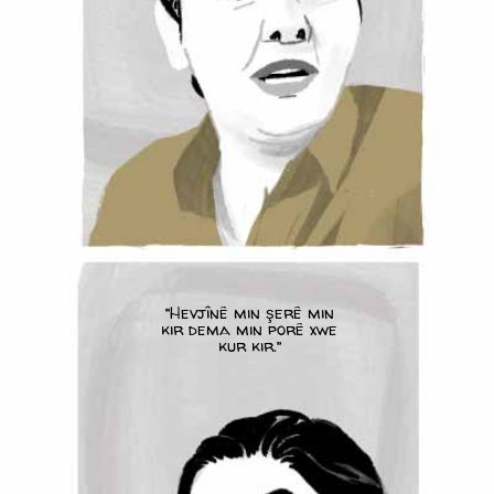
“Hevjînê min şerê min
kir dema min porê xwe
kur kir.”