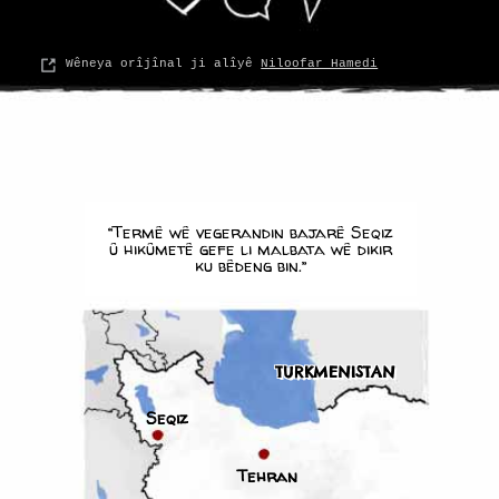
Wêneya orîjînal ji alîyê
Niloofar Hamedi
“Termê wê vegerandin bajarê Seqiz
û hikûmetê gefe li malbata wê dikir
ku bêdeng bin.”
TURKMENISTAN
Seqiz
Tehran