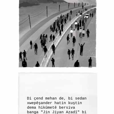
Di çend mehan de, bi sedan
xwepêşander hatin kuştin
dema hikûmetê bersiva
banga "Jin Jiyan Azadî" bi