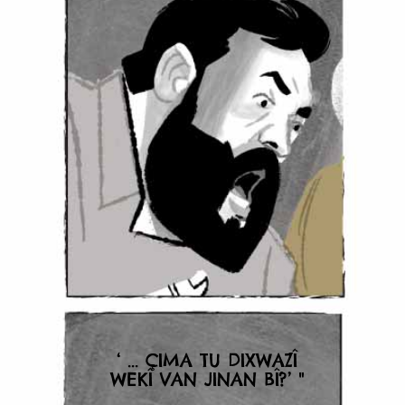
‘ ... ÇIMA TU DIXWAZÎ
WEKÎ VAN JINAN BÎ?’ "