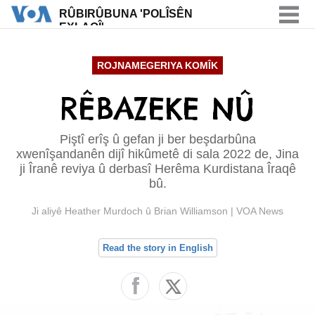
RÛBIRÛBUNA 'POLÎSÊN
EXLAQÎ'
RÛBIRÛBUNA 'POLÎSÊN
EXLAQÎ'
ROJNAMEGERIYA KOMÎK
RÊBAZEKE NÛ
Piştî erîş û gefan ji ber beşdarbûna
xwenîşandanên dijî hikûmetê di sala 2022 de, Jina
ji Îranê reviya û derbasî Herêma Kurdistana Îraqê
bû.
Ji aliyê Heather Murdoch
û Brian Williamson
|
VOA News
Read the story in English