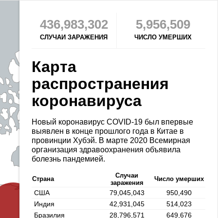
436,983,302
5,956,509
СЛУЧАИ ЗАРАЖЕНИЯ
ЧИСЛО УМЕРШИХ
Карта
распространения
коронавируса
Новый коронавирус COVID-19 был впервые
выявлен в конце прошлого года в Китае в
провинции Хубэй. В марте 2020 Всемирная
организация здравоохранения объявила
болезнь пандемией.
Случаи
Страна
Число умерших
заражения
США
79,045,043
950,490
Индия
42,931,045
514,023
Бразилия
28,796,571
649,676