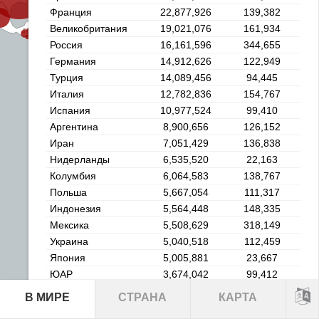
Франция
22,877,926
139,382
Великобритания
19,021,076
161,934
Россия
16,161,596
344,655
Германия
14,912,626
122,949
Турция
14,089,456
94,445
Италия
12,782,836
154,767
Испания
10,977,524
99,410
Аргентина
8,900,656
126,152
Иран
7,051,429
136,838
Нидерланды
6,535,520
22,163
Колумбия
6,064,583
138,767
Польша
5,667,054
111,317
Индонезия
5,564,448
148,335
Мексика
5,508,629
318,149
Украина
5,040,518
112,459
Япония
5,005,881
23,667
ЮАР
3,674,042
99,412
Филиппины
3,661,997
56,451
В МИРЕ
СТРАНА
КАРТА
Израиль
3,634,503
10,198
Leaflet