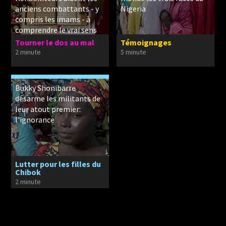
anciens combattants - y
Nigeria
compris les imams - à
comprendre le vrai sens
du texte sacré.
Tourner le dos au mal
Témoignages
2 minute
5 minute
Bukky Shonibarre
désarme les militants de
leur atout premier:
l'ignorance
Lutter pour les filles du
Chibok
2 minute