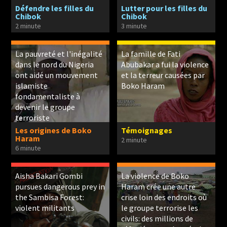
Défendre les filles du
Lutter pour les filles du
Chibok
Chibok
2 minute
3 minute
La pauvreté et l'inégalité
La famille de Fati
dans le nord du Nigeria
Abubakar a fui la violence
ont aidé un mouvement
et la terreur causées par
islamiste
Boko Haram
fondamentaliste à
devenir le groupe
terroriste
Les origines de Boko
Témoignages
Haram
2 minute
6 minute
Aisha Bakari Gombi
La violence de Boko
pursues dangerous prey in
Haram crée une autre
the Sambisa Forest:
crise loin des endroits où
violent militants
le groupe terrorise les
civils: des millions de