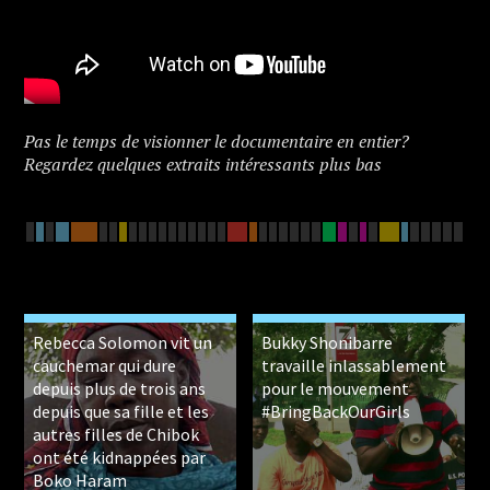
Pas le temps de visionner le documentaire en entier?
Regardez quelques extraits intéressants plus bas
Rebecca Solomon vit un
Bukky Shonibarre
cauchemar qui dure
travaille inlassablement
depuis plus de trois ans
pour le mouvement
depuis que sa fille et les
#BringBackOurGirls
autres filles de Chibok
ont ​​été kidnappées par
Boko Haram