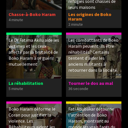
réfugiés sont chassés de
leurs maisons
Chasse-à-Boko Haram
Les origines de Boko
Haram
4 minute
2 minute
Le Dr Fatima Akilu aide les
Les combattants de Boko
victimes et les ceux
Haram peuvent-ils être
affecté par la brutalité de
réhabilités? Certains
Boko Haram à se guérir
tentent d'aider les
mutuellement
anciens militants à
retourner dans la société.
La réhabilitation
Tourner le dos au mal
5 minute
36 seconde
Boko Haram déforme le
Fati Abubakar détourne
Coran pour justifier la
l'attention de Boko
violence. Les
Haram, montrant au
Réhabiliteurs aident les
monde les vrais faces du