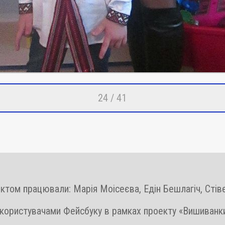
24 / 41
ктом працювали: Марія Моісеєва, Едін Бешлагіч, Сті
 користувачами Фейсбуку в рамках проекту «Вишиванк