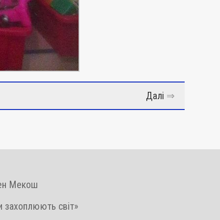
Далі
⇒
вен Мекош
и захоплюють світ»