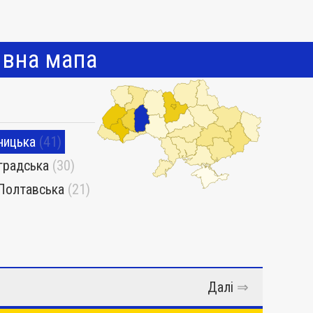
ивна мапа
ницька
(41)
градська
(30)
Полтавська
(21)
Далі
⇒