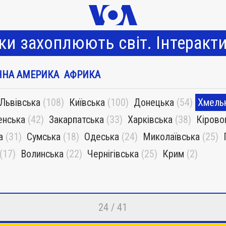
и захоплюють світ. Інтеракт
ННА АМЕРИКА
АФРИКА
Львівська
(108)
Київська
(100)
Донецька
(54)
Хмель
енська
(42)
Закарпатська
(33)
Харківська
(38)
Кірово
а
(31)
Сумська
(18)
Одеська
(24)
Миколаївська
(25)
(17)
Волинська
(22)
Чернігівська
(25)
Крим
(2)
24 / 41