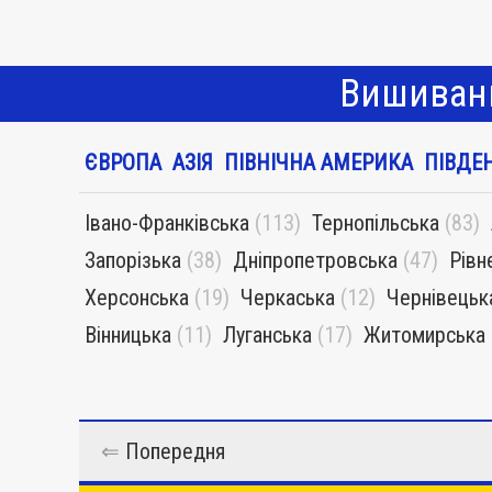
Вишиванк
ЄВРОПА
АЗІЯ
ПІВНІЧНА АМЕРИКА
ПІВДЕ
Івано-Франківська
(113)
Тернопільська
(83)
Запорізька
(38)
Дніпропетровська
(47)
Рівн
Херсонська
(19)
Черкаська
(12)
Чернівецьк
Вінницька
(11)
Луганська
(17)
Житомирська
⇐
Попередня