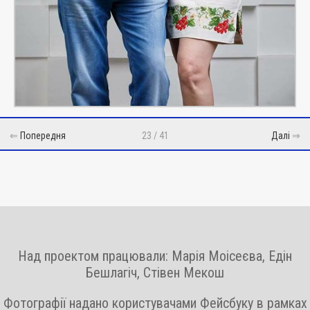
⇐
Попередня
23 / 41
Далі
⇒
Над проектом працювали: Марія Моісеєва, Едін
Бешлагіч, Стівен Мекош
Фотографії надано користувачами Фейсбуку в рамках