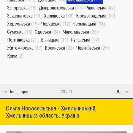
Запорізька
(38)
Дніпропетровська
(47)
Рівненська
(42)
Закарпатська
(33)
Харківська
(38)
Кіровоградська
(30)
Херсонська
(19)
Черкаська
(12)
Чернівецька
(31)
Сумська
(18)
Одеська
(24)
Миколаївська
(25)
Полтавська
(21)
Вінницька
(11)
Луганська
(17)
Житомирська
(17)
Волинська
(22)
Чернігівська
(25)
Крим
(2)
⇐
Попередня
23 / 41
Далі
⇒
Ольга Новосельська - Хмельницький,
Хмельницька область, Україна