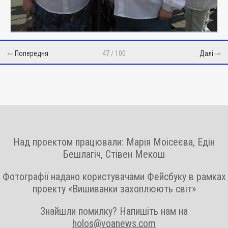
⇐
Попередня
47 / 100
Далі
⇒
Над проектом працювали: Марія Моісеєва, Едін
Бешлагіч, Стівен Мекош
Фотографії надано користувачами Фейсбуку в рамках
проекту «Вишиванки захоплюють світ»
Знайшли помилку? Напишіть нам на
holos@voanews.com