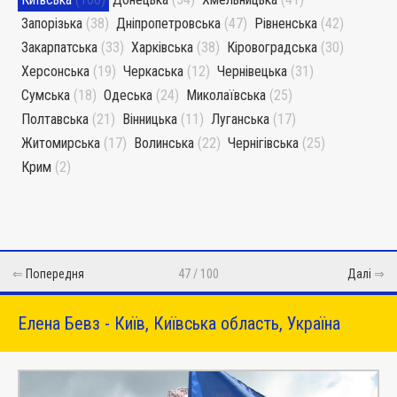
Запорізька
(38)
Дніпропетровська
(47)
Рівненська
(42)
Закарпатська
(33)
Харківська
(38)
Кіровоградська
(30)
Херсонська
(19)
Черкаська
(12)
Чернівецька
(31)
Сумська
(18)
Одеська
(24)
Миколаївська
(25)
Полтавська
(21)
Вінницька
(11)
Луганська
(17)
Житомирська
(17)
Волинська
(22)
Чернігівська
(25)
Крим
(2)
⇐
Попередня
47 / 100
Далі
⇒
Елена Бевз - Київ, Київська область, Україна