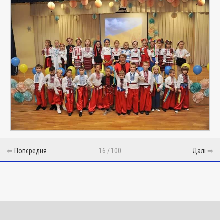
⇐
Попередня
16 / 100
Далі
⇒