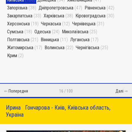
Запорізька
(38)
Дніпропетровська
(47)
Рівненська
(42)
Закарпатська
(33)
Харківська
(38)
Кіровоградська
(30)
Херсонська
(19)
Черкаська
(12)
Чернівецька
(31)
Сумська
(18)
Одеська
(24)
Миколаївська
(25)
Полтавська
(21)
Вінницька
(11)
Луганська
(17)
Житомирська
(17)
Волинська
(22)
Чернігівська
(25)
Крим
(2)
⇐
Попередня
16 / 100
Далі
⇒
Ирина Гончарова - Київ, Київська область,
Україна