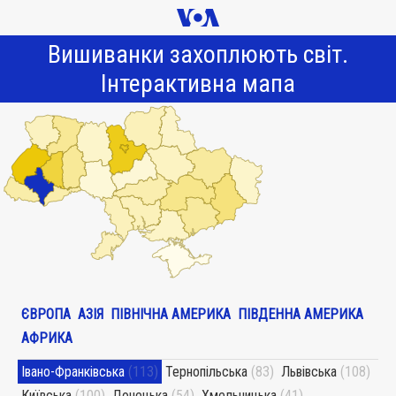
Вишиванки захоплюють світ.
Інтерактивна мапа
ЄВРОПА
АЗІЯ
ПІВНІЧНА АМЕРИКА
ПІВДЕННА АМЕРИКА
АФРИКА
Івано-Франківська
(113)
Тернопільська
(83)
Львівська
(108)
Київська
(100)
Донецька
(54)
Хмельницька
(41)