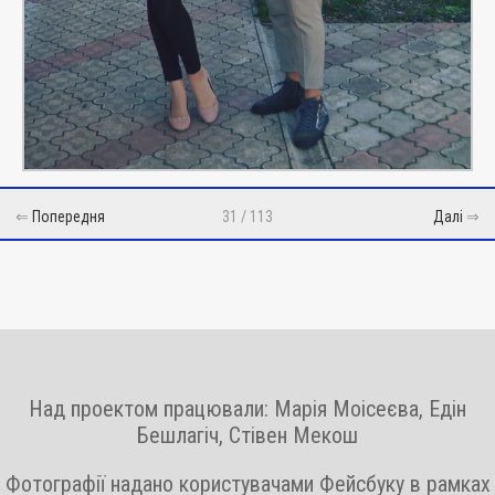
⇐
Попередня
31 / 113
Далі
⇒
Над проектом працювали: Марія Моісеєва, Едін
Бешлагіч, Стівен Мекош
Фотографії надано користувачами Фейсбуку в рамках