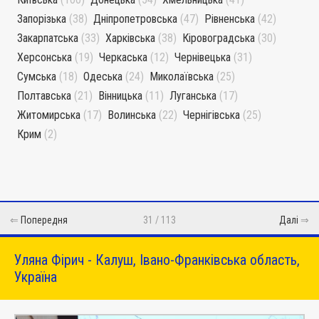
Запорізька
(38)
Дніпропетровська
(47)
Рівненська
(42)
Закарпатська
(33)
Харківська
(38)
Кіровоградська
(30)
Херсонська
(19)
Черкаська
(12)
Чернівецька
(31)
Сумська
(18)
Одеська
(24)
Миколаївська
(25)
Полтавська
(21)
Вінницька
(11)
Луганська
(17)
Житомирська
(17)
Волинська
(22)
Чернігівська
(25)
Крим
(2)
⇐
Попередня
31 / 113
Далі
⇒
Уляна Фірич - Калуш, Івано-Франківська область,
Україна