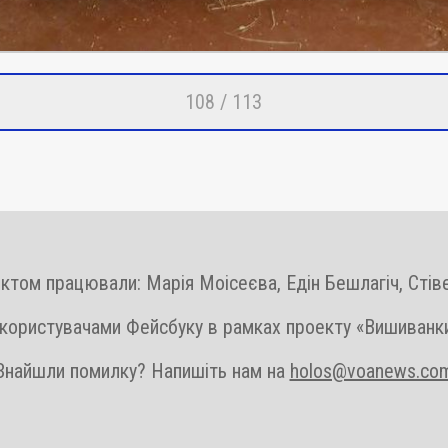
108 / 113
ктом працювали: Марія Моісеєва, Едін Бешлагіч, Сті
 користувачами Фейсбуку в рамках проекту «Вишиванк
Знайшли помилку? Напишіть нам на
holos@voanews.co