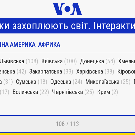
и захоплюють світ. Інтеракт
ННА АМЕРИКА
АФРИКА
Львівська
(108)
Київська
(100)
Донецька
(54)
Хмель
енська
(42)
Закарпатська
(33)
Харківська
(38)
Кірово
а
(31)
Сумська
(18)
Одеська
(24)
Миколаївська
(25)
(17)
Волинська
(22)
Чернігівська
(25)
Крим
(2)
108 / 113