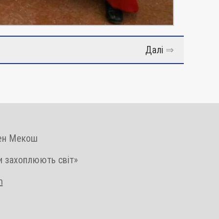
Далі
⇒
вен Мекош
и захоплюють світ»
m