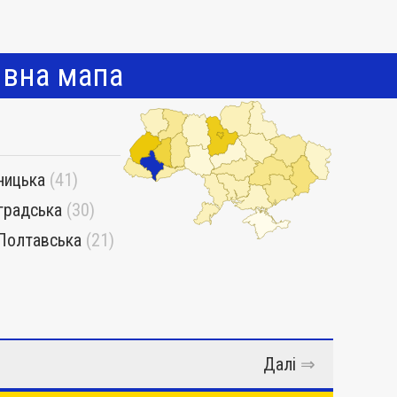
ивна мапа
ницька
(41)
градська
(30)
Полтавська
(21)
Далі
⇒