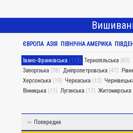
Вишиванк
ЄВРОПА
АЗІЯ
ПІВНІЧНА АМЕРИКА
ПІВДЕ
Івано-Франківська
(113)
Тернопільська
(83)
Запорізька
(38)
Дніпропетровська
(47)
Рівн
Херсонська
(19)
Черкаська
(12)
Чернівецьк
Вінницька
(11)
Луганська
(17)
Житомирська
⇐
Попередня