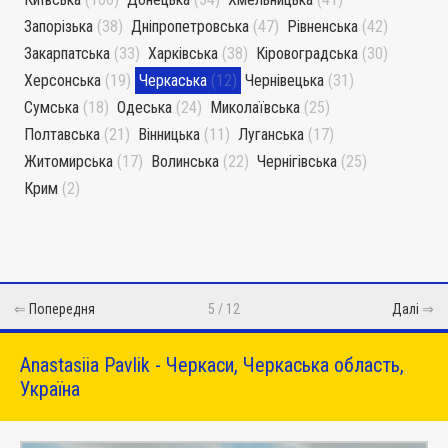
Запорізька
(38)
Дніпропетровська
(47)
Рівненська
(42)
Закарпатська
(33)
Харківська
(38)
Кіровоградська
(30)
Херсонська
(19)
Черкаська
(12)
Чернівецька
(31)
Сумська
(18)
Одеська
(24)
Миколаївська
(25)
Полтавська
(21)
Вінницька
(11)
Луганська
(17)
Житомирська
(17)
Волинська
(22)
Чернігівська
(25)
Крим
(2)
⇐
Попередня
5 / 12
Далі
⇒
Anastasiia Pavlik - Черкаси, Черкаська область,
Україна