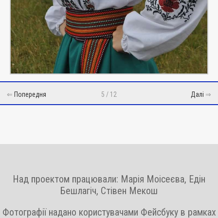
⇐
Попередня
5 / 12
Далі
⇒
Над проектом працювали: Марія Моісеєва, Едін
Бешлагіч, Стівен Мекош
Фотографії надано користувачами Фейсбуку в рамках