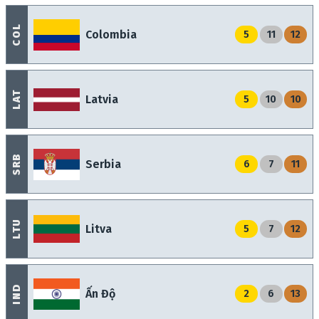
COL
Colombia
5
11
12
LAT
Latvia
5
10
10
SRB
Serbia
6
7
11
LTU
Litva
5
7
12
IND
Ấn Độ
2
6
13