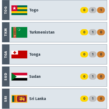
TOG
Togo
0
0
1
TKM
Turkmenistan
0
1
0
TGA
Tonga
0
1
0
SUD
Sudan
0
1
0
SRI
Sri Lanka
0
1
0