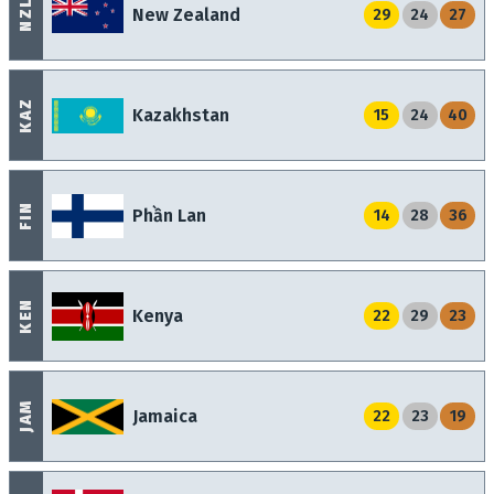
NZL
New Zealand
29
24
27
KAZ
Kazakhstan
15
24
40
FIN
Phần Lan
14
28
36
KEN
Kenya
22
29
23
JAM
Jamaica
22
23
19