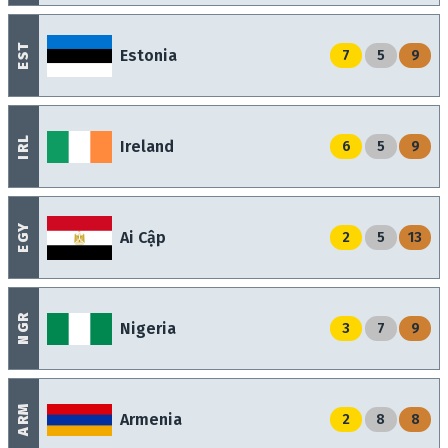
EST
Estonia
7
5
9
IRL
Ireland
6
5
9
EGY
Ai Cập
2
5
13
NGR
Nigeria
3
7
9
ARM
Armenia
2
8
8