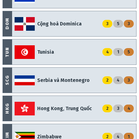
DOM
Cộng hoà Dominica
3
5
3
TUN
Tunisia
4
1
5
SCG
Serbia và Montenegro
2
4
3
HKG
Hong Kong, Trung Quốc
2
3
4
ZIM
Zimbabwe
2
4
1