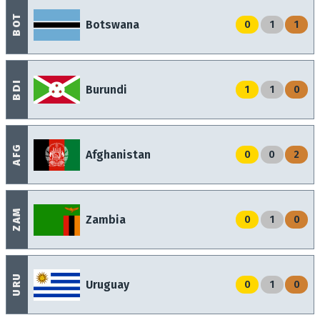
BOT
Botswana
0
1
1
BDI
Burundi
1
1
0
AFG
Afghanistan
0
0
2
ZAM
Zambia
0
1
0
URU
Uruguay
0
1
0