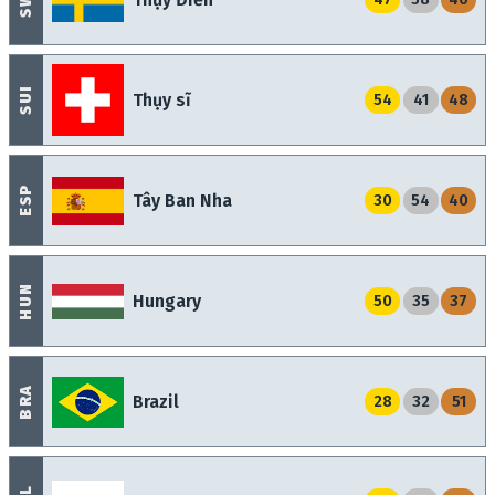
SUI
Thụy sĩ
54
41
48
ESP
Tây Ban Nha
30
54
40
HUN
Hungary
50
35
37
BRA
Brazil
28
32
51