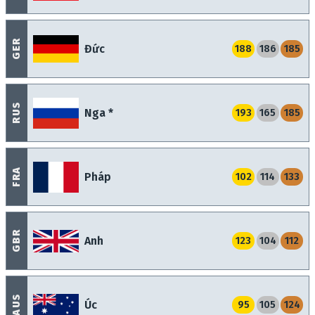
GER
Đức
188
186
185
RUS
Nga *
193
165
185
FRA
Pháp
102
114
133
GBR
Anh
123
104
112
AUS
Úc
95
105
124