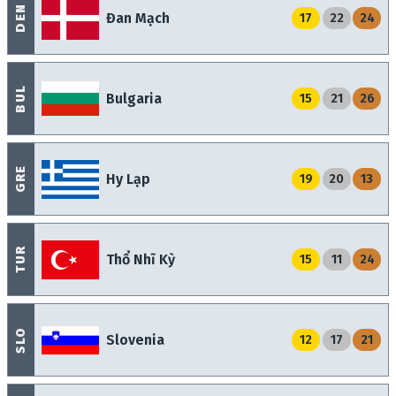
DEN
Đan Mạch
17
22
24
BUL
Bulgaria
15
21
26
GRE
Hy Lạp
19
20
13
TUR
Thổ Nhĩ Kỳ
15
11
24
SLO
Slovenia
12
17
21