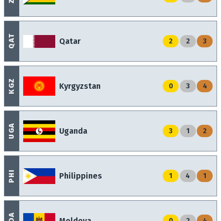
QAT
Qatar
2
2
3
KGZ
Kyrgyzstan
0
3
4
UGA
Uganda
3
1
2
PHI
Philippines
1
4
1
MDA
Moldova
0
2
4