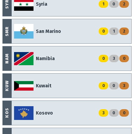
SYR
Syria
1
0
2
SMR
San Marino
0
1
2
NAM
Namibia
0
3
0
KUW
Kuwait
0
0
3
KOS
Kosovo
3
0
0