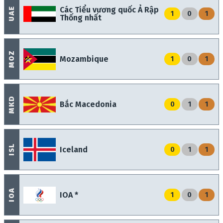
Các Tiểu vương quốc Ả Rập
UAE
1
0
1
Thống nhất
MOZ
Mozambique
1
0
1
MKD
Bắc Macedonia
0
1
1
ISL
Iceland
0
1
1
IOA
IOA *
1
0
1