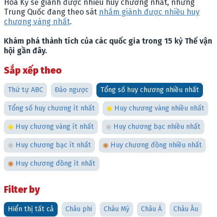
Hoa Kỳ sẽ giành được nhiều huy chương nhất, nhưng
Trung Quốc đang theo sát
nhắm giành được nhiều huy
chương vàng nhất
.
Khám phá thành tích của các quốc gia trong 15 kỳ Thế vận
hội gần đây.
Sắp xếp theo
Thứ tự ABC
Đảo ngược
Tổng số huy chương nhiều nhất
Tổng số huy chương ít nhất
◉
Huy chương vàng nhiều nhất
◉
Huy chương vàng ít nhất
◉
Huy chương bạc nhiều nhất
◉
Huy chương bạc ít nhất
◉
Huy chương đồng nhiều nhất
◉
Huy chương đồng ít nhất
Filter by
Hiển thị tất cả
Châu phi
Châu Mỹ
Châu Á
Châu Âu