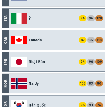
ITA
Ý
94
96
128
CAN
Canada
87
102
118
JPN
Nhật Bản
94
90
109
NOR
Na Uy
105
83
80
KOR
Hàn Quốc
96
93
74