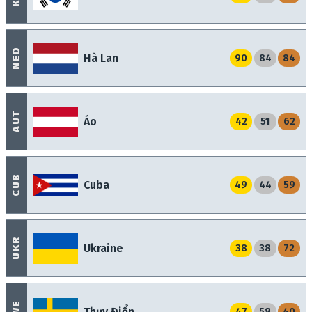
NED
Hà Lan
90
84
84
AUT
Áo
42
51
62
CUB
Cuba
49
44
59
UKR
Ukraine
38
38
72
SWE
Thụy Điển
47
58
40