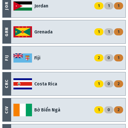
JOR
Jordan
1
1
1
GRN
Grenada
1
1
1
FIJ
Fiji
2
0
1
CRC
Costa Rica
1
0
2
CIV
Bờ Biển Ngà
1
0
2