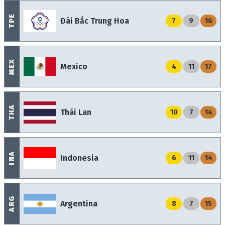
TPE
Đài Bắc Trung Hoa
7
9
16
MEX
Mexico
4
11
17
THA
Thái Lan
10
7
14
INA
Indonesia
6
11
14
ARG
Argentina
8
7
15