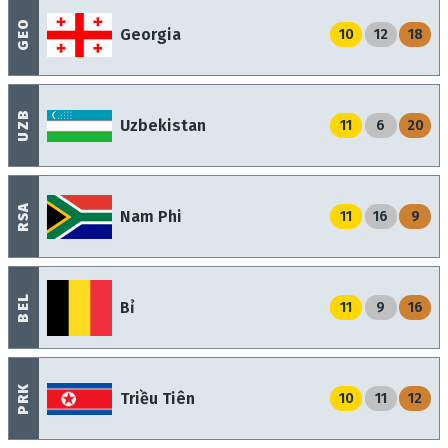
GEO
Georgia
10
12
18
UZB
Uzbekistan
11
6
20
RSA
Nam Phi
11
16
9
BEL
Bỉ
11
9
16
PRK
Triều Tiên
10
11
12