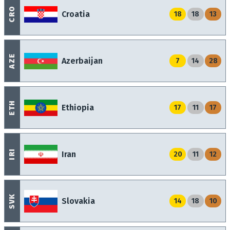
CRO
Croatia
18
18
13
AZE
Azerbaijan
7
14
28
ETH
Ethiopia
17
11
17
IRI
Iran
20
11
12
SVK
Slovakia
14
18
10