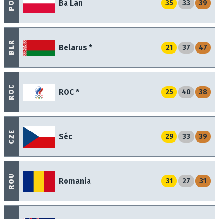
POL
Ba Lan
35
33
39
BLR
Belarus *
21
37
47
ROC
ROC *
25
40
38
CZE
Séc
29
33
39
ROU
Romania
31
27
31