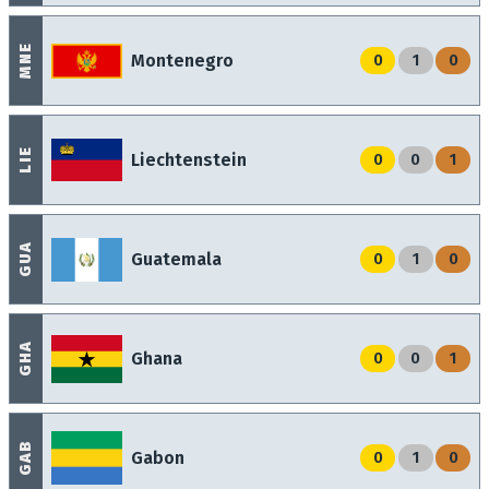
MNE
Montenegro
0
1
0
LIE
Liechtenstein
0
0
1
GUA
Guatemala
0
1
0
GHA
Ghana
0
0
1
GAB
Gabon
0
1
0