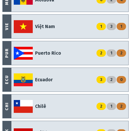
VIE
Việt Nam
1
3
1
PUR
Puerto Rico
2
1
2
ECU
Ecuador
3
2
0
CHI
Chilê
2
1
2