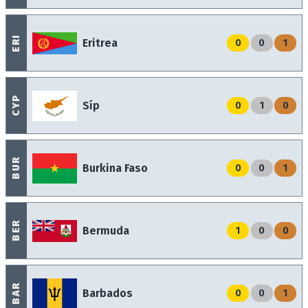
ERI
Eritrea
0
0
1
CYP
Síp
0
1
0
BUR
Burkina Faso
0
0
1
BER
Bermuda
1
0
0
BAR
Barbados
0
0
1