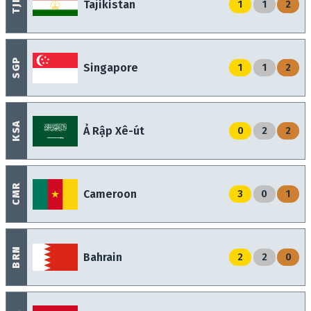
TJK
Tajikistan
1
1
2
SGP
Singapore
1
1
2
KSA
Ả Rập Xê-út
0
2
2
CMR
Cameroon
3
0
1
BRN
Bahrain
2
2
0