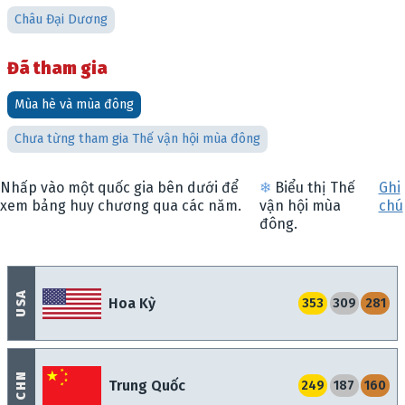
Châu Đại Dương
Đã tham gia
Mùa hè và mùa đông
Chưa từng tham gia Thế vận hội mùa đông
Nhấp vào một quốc gia bên dưới để
❄
Biểu thị Thế
Ghi
xem bảng huy chương qua các năm.
vận hội mùa
chú
đông.
USA
Hoa Kỳ
353
309
281
CHN
Trung Quốc
249
187
160