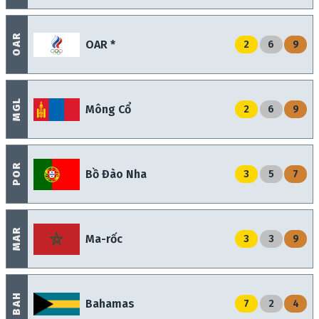
OAR
OAR *
2
6
9
MGL
Mông Cổ
2
6
9
POR
Bồ Đào Nha
3
5
7
MAR
Ma-rốc
3
3
9
BAH
Bahamas
7
2
4