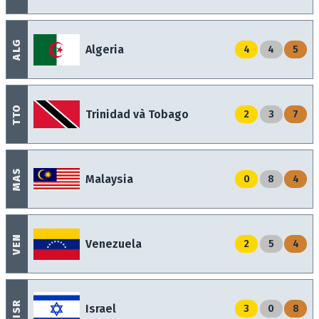
ALG
Algeria
4
4
5
TTO
Trinidad và Tobago
2
3
7
MAS
Malaysia
0
8
4
VEN
Venezuela
2
5
4
ISR
Israel
3
0
8