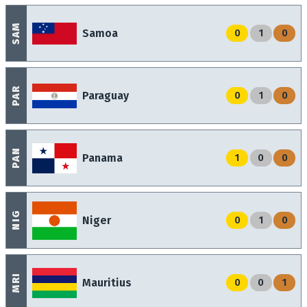
SAM
Samoa
0
1
0
PAR
Paraguay
0
1
0
PAN
Panama
1
0
0
NIG
Niger
0
1
0
MRI
Mauritius
0
0
1