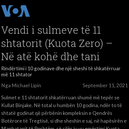
Vendi i sulmeve të 11
shtatorit (Kuota Zero) –
Në atë kohë dhe tani
Rindërtimi i 10 godinave dhe një sheshi të shkatërruar
më 11 shtator
Nga Michael Lipin
September 11, 2021
Sulmet e 11 shtatorit shkatërruan shumë më tepër se
Kullat Binjake. Në total u humbën 10 godina, ndër to të
shtatë godinat që përbënin kompleksin e Qendrës
Botërore të Tregtisë, si dhe sheshin e saj, në hapësirën e
Manhatanit të Poshtëm, së cilës iu vu emërtimi Kuota