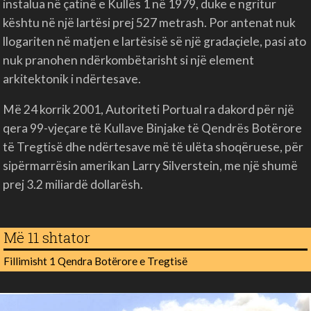
instalua në çatinë e Kullës 1 në 1979, duke e ngritur
kështu në një lartësi prej 527 metrash. Por antenat nuk
llogariten në matjen e lartësisë së një gradaçiele, pasi ato
nuk pranohen ndërkombëtarisht si një element
arkitektonik i ndërtesave.
Më 24 korrik 2001, Autoriteti Portual ra dakord për një
qera 99-vjeçare të Kullave Binjake të Qendrës Botërore
të Tregtisë dhe ndërtesave më të ulëta shoqëruese, për
sipërmarrësin amerikan Larry Silverstein, me një shumë
prej 3.2 miliardë dollarësh.
Më 11 shtator
Fillimisht 1 Qendra Botërore e Tregtisë