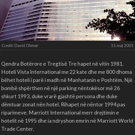
Credit: David Ohmer
15 maj 2001
Qendra Botërore e Tregtisë Tre hapet në vitin 1981.
Hoteli Vista International me 22 kate dhe me 800 dhoma
bëhet hoteli i parë i madh në Manhatanin e Poshtëm. Një
bombë shpërthen në një parking nëntokësor më 26
shkurt 1993, duke vrarë gjashtë persona dhe duke
dëmtuar zonat nën hotel. Rihapet në nëntor 1994 pas
riparimeve. Marriott International merr drejtimin e
hotelit në 1995 dhe ia ndryshon emrin në Marriott World
Trade Center.