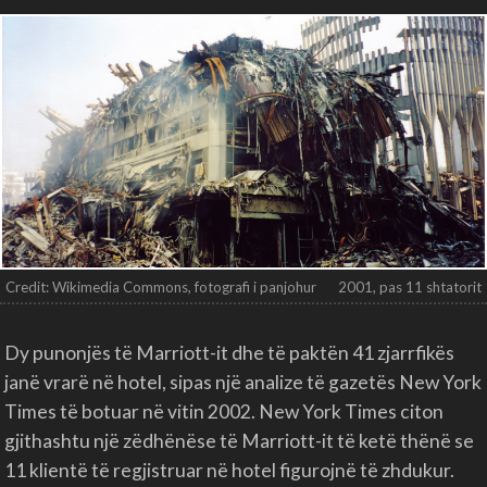
Credit: Wikimedia Commons, fotografi i panjohur
2001, pas 11 shtatorit
Dy punonjës të Marriott-it dhe të paktën 41 zjarrfikës
janë vrarë në hotel, sipas një analize të gazetës New York
Times të botuar në vitin 2002. New York Times citon
gjithashtu një zëdhënëse të Marriott-it të ketë thënë se
11 klientë të regjistruar në hotel figurojnë të zhdukur.