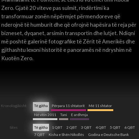
Zero. Gjatë 20 viteve pas sulmit, rindërtimi ka
transformuar zonën nëpërmjet përmendoreve që
nderojnë të humburit dhe që ofrojnë hapësira të reja për
bizneset, dyqanet, arsimin transportin dhe lutjet. Ndiqni
më poshtë galerinë fotografike të Zërit të Amerikës dhe
gjithashtu lexoni historitë e panoramës në ndryshim në
Kuotën Zero.
Të gjitha
Përpara 11 shtatorit
Më 11 shtator
Kronologjikisht
Në vitin 2011
Tani
E ardhmja
Të gjitha
1 QBT
2 QBT
3 QBT
4 QBT
5 QBT
6 QBT
Sites
7 QBT
Kisha e Shën Nikollës
Godina e Deutsche Bank