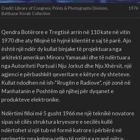
Credit: Library of Congress, Prints & Photographs Division,
1976
Balthazar Korab Collection
Qendra Botërore e Tregtisë arrin në 110 kate në vitin
1970 dhe aty fillojnë të hyjnë klientët e saj të parë. Ajo
është një ndër dy kullat binjake të projektuara nga
arkitekti amerikan Minoru Yamasaki dhe të ndërtuara
nga Autoriteti Portual i Nju Jorkut dhe Nju Xhërsit, një
agjenci e përbashkët qeveritare e këtyre dy shteteve.
Kullat ndodhen në ish-“Rrugën e Radiove”, një zonë në
Manhatanin e Poshtëm që njihej për dyqanet e
produkteve elektronike.
Ndërtimi filloi më 5 gusht 1966 me një teknikë novatore
sipas së cilës struktura kryesore e secilës kullë
ndërtohet si një tub në formë katrore i përbërë në
perimetër nga kolona çeliku të ngjitura pranë njëra-