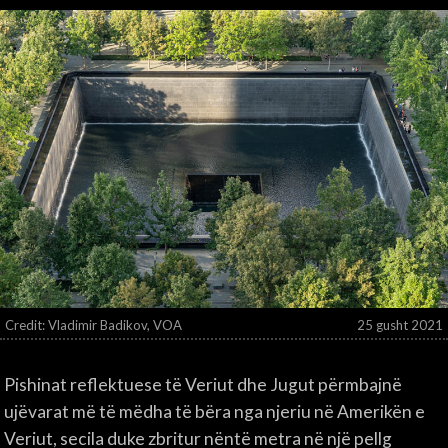
Credit: Vladimir Badikov, VOA
25 gusht 2021
Pishinat reflektuese të Veriut dhe Jugut përmbajnë
ujëvarat më të mëdha të bëra nga njeriu në Amerikën e
Veriut, secila duke zbritur nëntë metra në një pellg