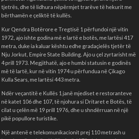
tjetrës, dhe të lidhura nëpërmjet trarëve të hekurit me
bërthamën e çeliktë të kullës.
Kur Qendra Botërore e Tregtisë 1 përfundoi një vitin
1972, ajo ishte godina më e lartë e botës, me lartësi 417
metra, duke ia kaluar kështu edhe gradaçielës tjetër të
Nju Jorkut, Empire State Building. Ajo u çel zyrtarisht më
4 prill 1973. Megjithatë, ajo e humbi statusin e godinës
më të lartë, kur në vitin 1974 u përfundua në Çikago
Kulla Sears, me lartësi 443 metra.
Ndër veçantitë e Kullës 1 janë mjediset e restoranteve
në katet 106 dhe 107, të njohura si Dritaret e Botës, të
cilat u çelën më 19 prill 1976, dhe u shndërruan në një
pikë popullore turistike.
Një antenë e telekomunikacionit prej 110 metrash u