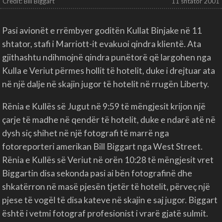
Credit: Bill Biggart
11 shtator 2001
Pasi avionët e rrëmbyer goditën Kullat Binjake në 11
shtator, stafi i Marriott-it evakuoi qindra klientë. Ata
gjithashtu ndihmojnë qindra punëtorë që largohen nga
Kulla e Veriut përmes hollit të hotelit, duke i drejtuar ata
në një dalje në skajin jugor të hotelit në rrugën Liberty.
Rënia e Kullës së Jugut në 9:59 të mëngjesit krijon një
çarje të madhe në qendër të hotelit, duke e ndarë atë në
dysh siç shihet në një fotografi të marrë nga
fotoreporteri amerikan Bill Biggart nga West Street.
Rënia e Kullës së Veriut në orën 10:28 të mëngjesit vret
Biggartin disa sekonda pasi ai bën fotografinë dhe
shkatërron në masë pjesën tjetër të hotelit, përveç një
pjese të vogël të disa kateve në skajin e saj jugor. Biggart
është i vetmi fotograf profesionist i vrarë gjatë sulmit.