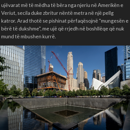
ujëvarat më të mëdha të bëra nga njeriu në Amerikën e
Veriut, secila duke zbritur nëntë metra në një pellg
katror. Arad thotë se pishinat përfaqësojnë "mungesën e
bërë të dukshme", me ujë që rrjedh në boshllëqe që nuk
mund të mbushen kurrë.