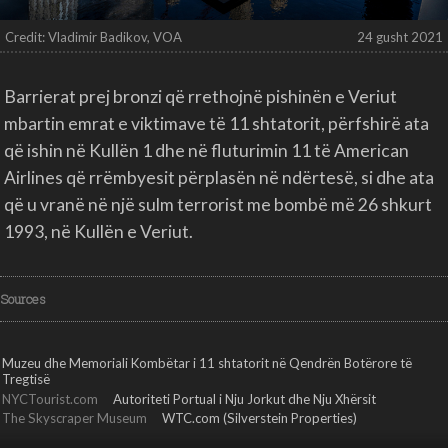
Credit: Vladimir Badikov, VOA
24 gusht 2021
Barrierat prej bronzi që rrethojnë pishinën e Veriut
mbartin emrat e viktimave të 11 shtatorit, përfshirë ata
që ishin në Kullën 1 dhe në fluturimin 11 të American
Airlines që rrëmbyesit përplasën në ndërtesë, si dhe ata
që u vranë në një sulm terrorist me bombë më 26 shkurt
1993, në Kullën e Veriut.
Sources
Muzeu dhe Memoriali Kombëtar i 11 shtatorit në Qendrën Botërore të
Tregtisë
NYCTourist.com
Autoriteti Portual i Nju Jorkut dhe Nju Xhërsit
The Skyscraper Museum
WTC.com (Silverstein Properties)