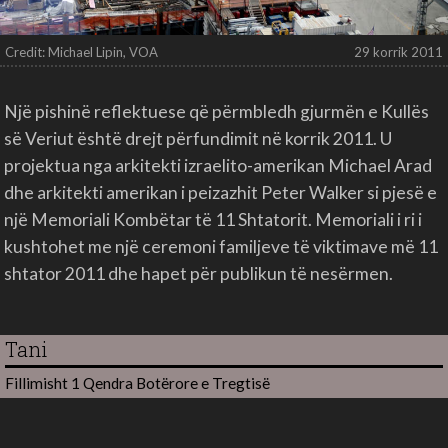
Credit: Michael Lipin, VOA
29 korrik 2011
Një pishinë reflektuese që përmbledh gjurmën e Kullës
së Veriut është drejt përfundimit në korrik 2011. U
projektua nga arkitekti izraelito-amerikan Michael Arad
dhe arkitekti amerikan i peizazhit Peter Walker si pjesë e
një Memoriali Kombëtar të 11 Shtatorit. Memoriali i ri i
kushtohet me një ceremoni familjeve të viktimave më 11
shtator 2011 dhe hapet për publikun të nesërmen.
Tani
Fillimisht 1 Qendra Botërore e Tregtisë