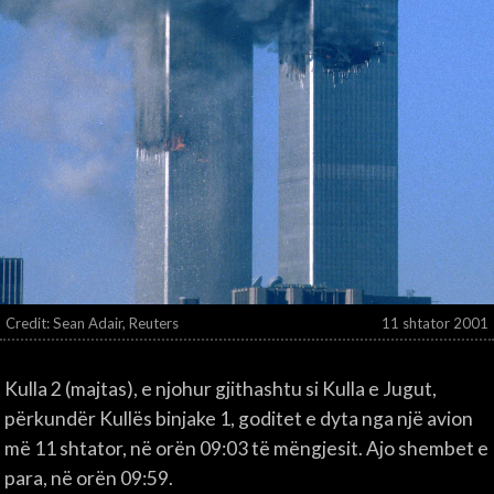
Credit: Sean Adair, Reuters
11 shtator 2001
Kulla 2 (majtas), e njohur gjithashtu si Kulla e Jugut,
përkundër Kullës binjake 1, goditet e dyta nga një avion
më 11 shtator, në orën 09:03 të mëngjesit. Ajo shembet e
para, në orën 09:59.