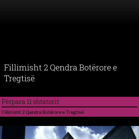
Fillimisht 2 Qendra Botërore e
Tregtisë
Përpara 11 shtatorit
Fillimisht 2 Qendra Botërore e Tregtisë