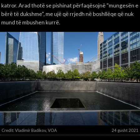
katror. Arad thotë se pishinat përfaqësojnë "mungesën e
bërë të dukshme", me ujë që rrjedh në boshllëqe që nuk
mund të mbushen kurrë.
Credit: Vladimir Badikov, VOA
24 gusht 2021