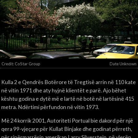
Credit: CoStar Group
Date Unknown
Kulla 2 e Qendrës Botërore të Tregtisë arrin në 110 kate
në vitin 1971 dhe aty hyjnë klientët e parë. Ajo bëhet
kështu godina e dytë më e lartë në botë në lartësinë 415
metra. Ndërtimi përfundon në vitin 1973.
Më 24 korrik 2001, Autoriteti Portual bie dakord për një
qera 99-vjeçare për Kullat Binjake dhe godinat përreth,
për sipërmarrësin amerikan Larry Silverstein, në vlerën