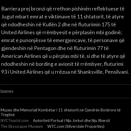
Barriera prej bronzi që rrethon pishinën reflektuese të
Jugut mbart emrat e viktimave të 11 shtatorit, të atyre
që ndodheshin në Kullën 2 dhe në fluturimin 175 të
United Airlines që rrëmbyesit e përplasën mbi godinë;
emrat e punonjësve të emergjencave, të personave që
gjendeshin në Pentagon dhe në fluturimin 77 të
American Airlines që u përplas mbi të, si dhe të atyre që
ndodheshin në bording e avionit të rrëmbyer, fluturimi
93 i United Airlines që u rrëzua në Shanksville, Pensilvani.
Sources
Muzeu dhe Memoriali Kombëtar i 11 shtatorit në Qendrën Botërore të
Tregtisë
NYCTourist.com
Autoriteti Portual i Nju Jorkut dhe Nju Xhersit
The Skyscraper Museum
WTC.com (Silverstein Properties)