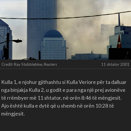
Credit: Ray Stubblebine, Reuters
11 shtator 2001
Kulla 1, e njohur gjithashtu si Kulla Veriore për ta dalluar
nga binjakja Kulla 2, u godit e para nga një prej avionëve
të rrëmbyer më 11 shtator, në orën 8:46 të mëngjesit.
Ajo është kulla e dytë që u shemb në orën 10:28 të
mëngjesit.