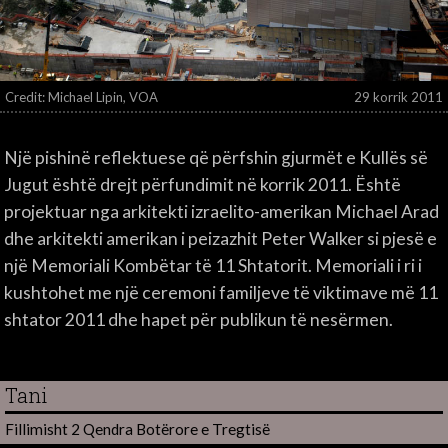
Credit: Michael Lipin, VOA
29 korrik 2011
Një pishinë reflektuese që përfshin gjurmët e Kullës së
Jugut është drejt përfundimit në korrik 2011. Është
projektuar nga arkitekti izraelito-amerikan Michael Arad
dhe arkitekti amerikan i peizazhit Peter Walker si pjesë e
një Memoriali Kombëtar të 11 Shtatorit. Memoriali i ri i
kushtohet me një ceremoni familjeve të viktimave më 11
shtator 2011 dhe hapet për publikun të nesërmen.
Tani
Fillimisht 2 Qendra Botërore e Tregtisë