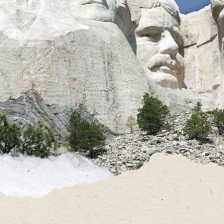
جان ادمز
جان کوینسی ادمز
مارتین وان بورن
X
مارتین وان بورن، هشتمین رییس جمهور ایالات متحده، پس
از امضای اعلامیهٔ استقلال این کشور به دنیا آمده بود. هفت
رییس جمهور پیش از وی همه در زمان استعمار بریتانیا بر ایالات
متحده به دنیا آمده بودند.
پرسش بعدی ←